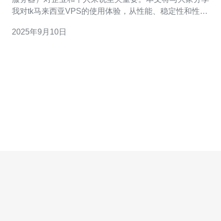
我对tk马来西亚VPS的使用体验，从性能、稳定性和性价
比等多个方面进行深入探讨，帮助您更好地了解这一产
2025年9月10日
品。 以下是我对tk马来西亚VPS使用体验的三个精华总
结： 性能卓越：tk马来西亚VPS在速度和响应能力上表现
出色。 稳