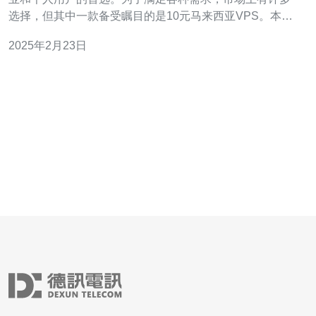
选择，但其中一款备受瞩目的是10元马来西亚VPS。本文
将介绍这款VPS的特点和优势，为您提供高性价比的选
2025年2月23日
择。 当提到虚拟专用服务器时，价格往往是用户最关心的
因素之一。10元马来西亚VPS因其令人惊叹的价格而备受
关注。相对于其他VPS产品，