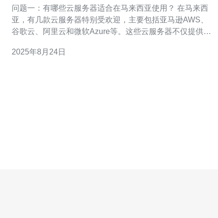
问题一：有哪些云服务器适合在马来西亚使用？ 在马来西
亚，有几款云服务器特别受欢迎，主要包括亚马逊AWS、
谷歌云、阿里云和微软Azure等。这些云服务器不仅提供高
性能的计算能力，还具备良好的网络连接和安全性，能够
2025年8月24日
满足企业和个人用户的需求。 问题二：马来西亚的云服务
器有哪些优势？ 马来西亚的云服务器具有多