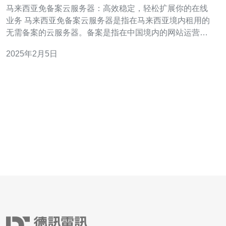
轻松扩展你的在线业务
马来西亚免备案云服务器：高效稳定，轻松扩展你的在线
业务 马来西亚免备案云服务器是指在马来西亚境内租用的
无需备案的云服务器。备案是指在中国境内的网站运营者
需要向相关部门申请备案，以确保网站的合法运营。然
2025年2月5日
而，对于一些海外运营的网站来说，备案是一个繁琐的过
程。马来西亚免备案云服务器则提供了一个更方便的选
择。 马来西亚免备案云服务器采