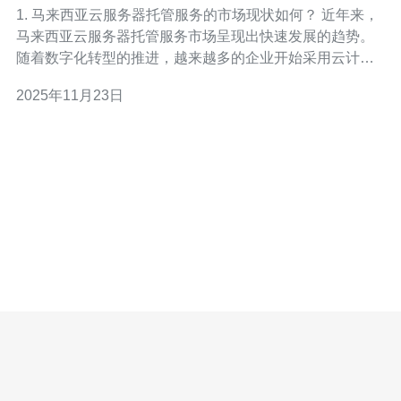
与趋势
1. 马来西亚云服务器托管服务的市场现状如何？ 近年来，
马来西亚云服务器托管服务市场呈现出快速发展的趋势。
随着数字化转型的推进，越来越多的企业开始采用云计算
技术来提升运营效率和降低成本。据统计，马来西亚的云
2025年11月23日
计算市场在过去几年中以年均超过20%的速度增长，预计
未来仍将保持这一增长态势。尤其是在金融、电子商务和
教育等行业，云服务器的需求持续攀升。