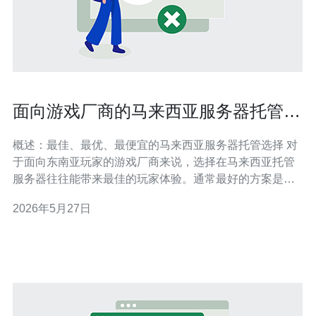
面向游戏厂商的马来西亚服务器托管延
迟优化方案
概述：最佳、最优、最便宜的马来西亚服务器托管选择 对
于面向东南亚玩家的游戏厂商来说，选择在马来西亚托管
服务器往往能带来最佳的玩家体验。通常最好的方案是采
用本地机房与邻近节点（如新加坡）双线部署以实现冗余
2026年5月27日
与最低延迟；最佳的性价比（即最便宜且可接受延迟）的
方案则可能是混合云（本地裸金属+公有云弹性实例）或使
用马来西亚本地机房的高带宽共享托管。无论选