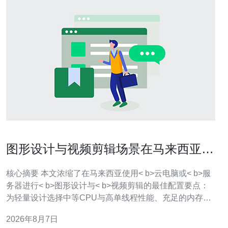
图形设计与视频剪辑场景在马来西亚服
务器云电脑上的最佳配置
核心摘要 本文浓缩了在马来西亚使用< b>云电脑或< b>服
务器进行< b>图形设计与< b>视频剪辑的最佳配置要点：
为轻量设计选择中等CPU与高单线程性能、充足的内存和
快速NVMe；为视频剪辑和渲染选择多核CPU与专用<
2026年8月7日
b>GPU、大容量高速存储和高带宽网络；同时通过<