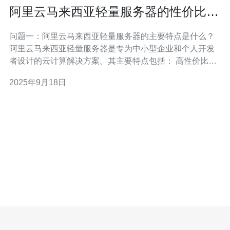
阿里云马来西亚轻量服务器的性价比分
析与推荐
问题一：阿里云马来西亚轻量服务器的主要特点是什么？
阿里云马来西亚轻量服务器是专为中小型企业和个人开发
者设计的云计算解决方案。其主要特点包括： 高性价比：
相比于传统服务器，轻量服务器提供了更具竞争力的价
2025年9月18日
格。 简易管理：用户可以通过简单的管理控制台进行服务
器的部署和管理，无需高深的技术背景。 弹性扩展：根据
业务需求，轻量