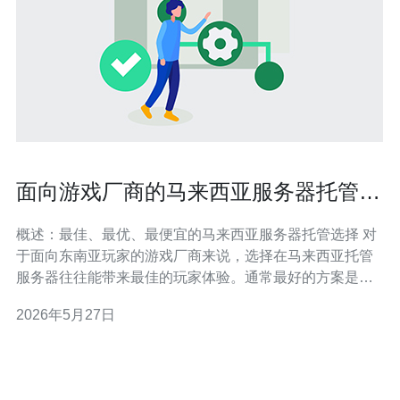
面向游戏厂商的马来西亚服务器托管延
迟优化方案
概述：最佳、最优、最便宜的马来西亚服务器托管选择 对
于面向东南亚玩家的游戏厂商来说，选择在马来西亚托管
服务器往往能带来最佳的玩家体验。通常最好的方案是采
用本地机房与邻近节点（如新加坡）双线部署以实现冗余
2026年5月27日
与最低延迟；最佳的性价比（即最便宜且可接受延迟）的
方案则可能是混合云（本地裸金属+公有云弹性实例）或使
用马来西亚本地机房的高带宽共享托管。无论选