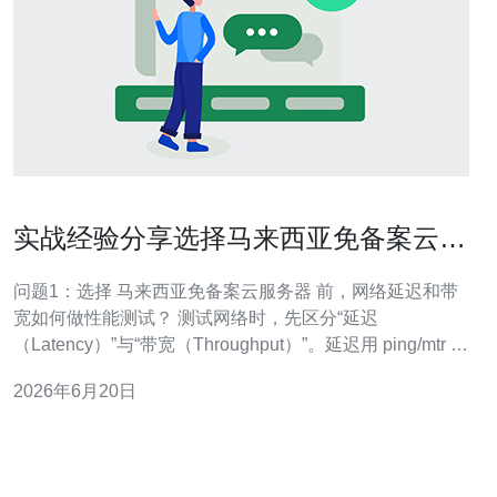
实战经验分享选择马来西亚免备案云服
务器时的性能测试要点
问题1：选择 马来西亚免备案云服务器 前，网络延迟和带
宽如何做性能测试？ 测试网络时，先区分“延迟
（Latency）”与“带宽（Throughput）”。延迟用 ping/mtr 测
试多点平均值和抖动；带宽用 iperf3 在不同时间段跑多
2026年6月20日
次，注意单连接与多连接结果差异。真实用户体验还需做
TCP/HTTP 层面的测试，用 curl/httpe