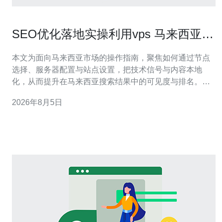
SEO优化落地实操利用vps 马来西亚节
点提升本地排名技巧
本文为面向马来西亚市场的操作指南，聚焦如何通过节点
选择、服务器配置与站点设置，把技术信号与内容本地
化，从而提升在马来西亚搜索结果中的可见度与排名。文
章给出可落地的步骤和注意点，便于迅速实施与迭代。 怎
2026年8月5日
么选择合适的VPS马来西亚节点供应商? 首先评估供应商
的机房真实位置、IPv4归属与ASN信息，优先选择在吉隆
坡或槟城等目标城市有机房的厂商。采