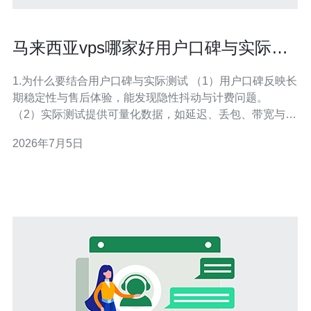
马来西亚vps哪家好用户口碑与实际测
试数据的综合参考方法
1.为什么要结合用户口碑与实际测试 （1）用户口碑反映长
期稳定性与售后体验，能发现隐性抖动与计费问题。
（2）实际测试提供可量化数据，如延迟、丢包、带宽与
IOPS，便于横向比较。 （3）口碑与数据互为补充：好口
2026年7月5日
碑但数据差需谨慎，数据好但口碑差需关注客服。 （4）
特别关注SLA、赔付策略与维护窗口，这些在口碑里常被
提及。 （5）运营场景不同（静态