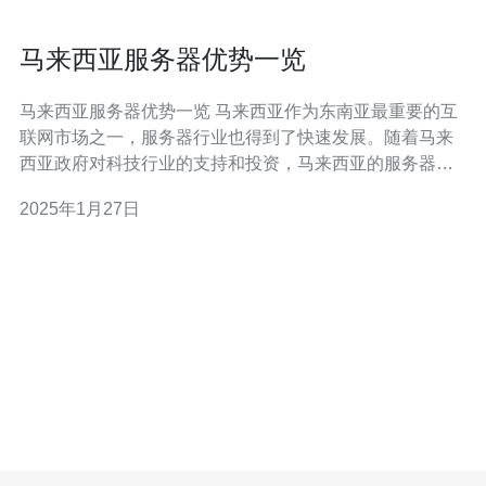
马来西亚服务器优势一览
马来西亚服务器优势一览 马来西亚作为东南亚最重要的互
联网市场之一，服务器行业也得到了快速发展。随着马来
西亚政府对科技行业的支持和投资，马来西亚的服务器市
场逐渐崛起。 马来西亚拥有先进的网络基础设施，提供高
2025年1月27日
速、稳定的网络连接。这对于需要处理大量数据和保持持
续在线业务的企业来说非常重要。 马来西亚地处东南亚中
心，靠近亚洲其他主要