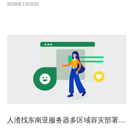
2026年7月20日
径；结合流表、ACL和防火墙日志锁定根因。 3. 精华：恢
复优先级=业务影响*恢复成本，优先保证骨干链路与出口
冗余，必要时启用黑洞
人渣找东南亚服务器多区域容灾部署与
成本效益评估指南