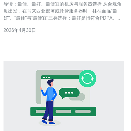
导读：最佳、最好、最便宜的机房与服务器选择 从合规角
度出发，在马来西亚部署或托管服务器时，往往面临“最
好”、“最佳”与“最便宜”三类选择：最好是指符合PDPA、通
过ISO 27001等认证且具备冗余电力与严格访问控制的高
2026年4月30日
等级互联机房；最佳通常是性价比平衡的合规型机房（基
础安全与定期审计到位）；最便宜则是共享式低成本机架
或小型机房，但合规风险高，