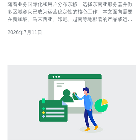
随着业务国际化和用户分布东移，选择东南亚服务器并做
多区域容灾已成为运营稳定性的核心工作。本文面向需要
在新加坡、马来西亚、印尼、越南等地部署的产品或运营
团队，提供技术架构、容灾策略与成本效益评估的实操指
2026年7月11日
南。 首先要明确容灾目标：RTO（恢复时间目标）与
RPO（数据丢失容忍度）。RTO越低、RPO越小，所需的
热备或同步复制成本越高。常见模式有主动-