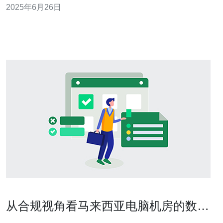
2025年6月26日
络环境，成为越来越多企业和个人的服务器投资首选。 马
来西亚拥有得天独厚的地理位置，连接东西方的桥梁。其
亚洲地区的网络延迟较低，
从合规视角看马来西亚电脑机房的数据
保护与审计要求