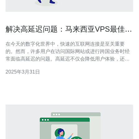
解决高延迟问题：马来西亚VPS最佳选
择
在今天的数字化世界中，快速的互联网连接是至关重要
的。然而，许多用户在访问国际网站或进行跨国业务时经
常面临高延迟的问题。高延迟不仅会降低用户体验，还会
影响在线业务的正常运作。因此，找到解决高延迟问题的
2025年3月31日
有效方法至关重要。 虚拟专用服务器（VPS）是一种通过
虚拟化技术将物理服务器划分为多个虚拟服务器的解决方
案。马来西亚作为东南亚地区的互联网枢纽