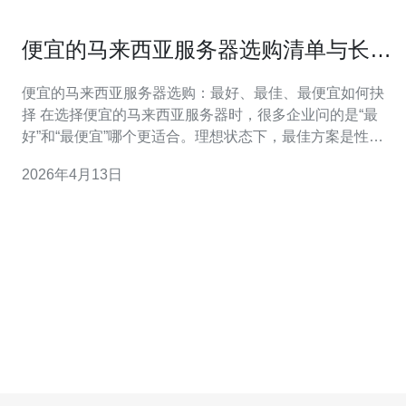
便宜的马来西亚服务器选购清单与长期
运维成本估算
便宜的马来西亚服务器选购：最好、最佳、最便宜如何抉
择 在选择便宜的马来西亚服务器时，很多企业问的是“最
好”和“最便宜”哪个更适合。理想状态下，最佳方案是性
能、稳定性与成本三者平衡；对预算敏感的项目，则优先
2026年4月13日
考虑最便宜但仍满足业务SLA的方案。本文给出实用的选
购清单与长期运维成本估算，帮助你在马来西亚市场做出
理性决策。 市场与产品类型概览 马来西