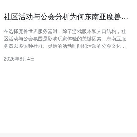
社区活动与公会分析为何东南亚魔兽服
务器更适合某类玩家
在选择魔兽世界服务器时，除了游戏版本和人口结构，社
区活动与公会氛围是影响玩家体验的关键因素。东南亚服
务器以多语种社群、灵活的活动时间和活跃的公会文化著
称，尤其适合习惯夜间活动或希望加入跨国公会的玩家。
2026年8月4日
从玩家类型来看，喜欢社交、组队打团或参与公会运营的
玩家在东南亚服务器更容易找到匹配的节奏。公会通常更
注重活动频率和包容性，新手训练、押镜固定团和