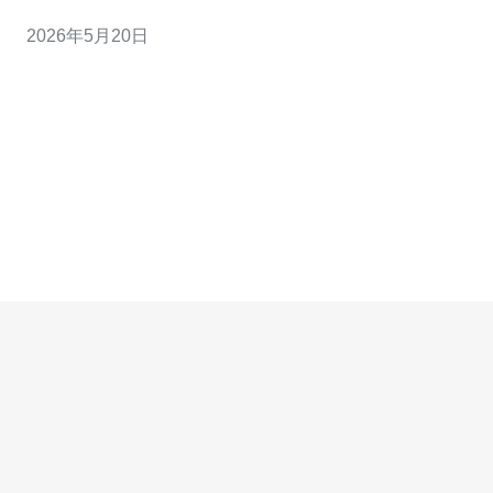
联和低延迟上占优，但成本和带宽价格通常更高； 3. 印尼/
2026年5月20日
泰国/越南/菲律宾各有侧重：人口密集市场更适合本地节
点，但国际出海能力与稳定性参差。 作为一名多年从事云
计算