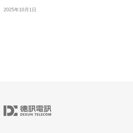
正在受到越来越多的关注。本文将深入探讨马来西亚拨号
2025年10月1日
VPS的优势以及使用技巧，帮助用户在使用中获得最佳体
验。 以下是本文的三大精华： 1. 高性价比的资源配置 2.
灵活