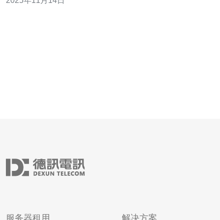
2025年11月14日
选择。本文将为大家介绍刀塔东南亚服务器加速器的使用
指南及推荐。 1. 什么是加速器？ 加速器是一种网络工具，
通过优化网络
服务器租用
解决方案