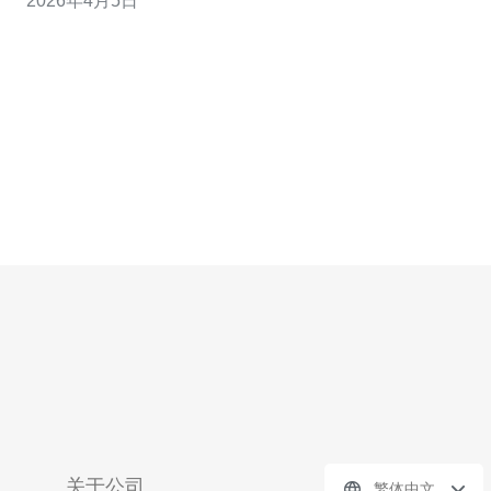
2026年4月5日
量互联，延迟低、丢包率低，适合本地流量聚合与CDN回
源。 - 本段目的是提供后续操作的背景，理解两者在物
理、路由和结算（Tr
关于公司
繁体中文