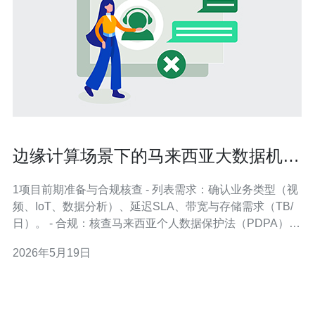
边缘计算场景下的马来西亚大数据机房
部署与协同方案
1项目前期准备与合规核查 - 列表需求：确认业务类型（视
频、IoT、数据分析）、延迟SLA、带宽与存储需求（TB/
日）。 - 合规：核查马来西亚个人数据保护法（PDPA）对
数据留存与跨境传输要求；联系当地通信监管机构和电力
2026年5月19日
供应商确认接入条件。 2选址与物理设施规划 - 选址标准：
靠近目标用户/边缘节点，光纤与电力可达，避开洪水/地震
高风险区。