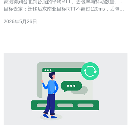
家测得到台北到台服的平均RTT、丢包率与抖动数据。 -
目标设定：迁移后东南亚目标RTT不超过120ms，丢包率
低于1%，抖动小于15ms。 - 工具推荐：使用ping、mtr、
2026年5月26日
iperf3进行链路、带宽与抖动测试。 - 记录参考：在迁移前
建议保存至少72小时的样本以便对比。 - 风险评