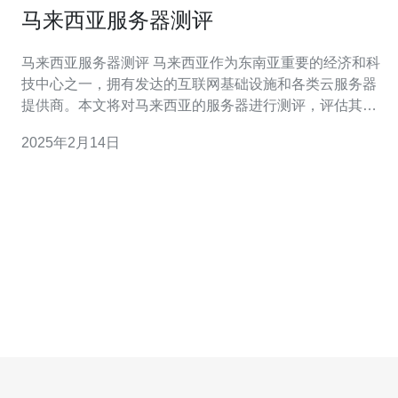
马来西亚服务器测评
马来西亚服务器测评 马来西亚作为东南亚重要的经济和科
技中心之一，拥有发达的互联网基础设施和各类云服务器
提供商。本文将对马来西亚的服务器进行测评，评估其性
能和稳定性。 我们选择了几家在马来西亚地区广受好评的
2025年2月14日
云服务器提供商进行性能测试。测试包括网络速度、处理
能力和稳定性等方面。 网络速度 我们使用了国际知名的网
络测速工具