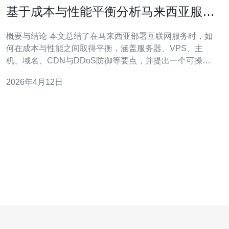
基于成本与性能平衡分析马来西亚服务
器字母优先选择策略
概要与结论 本文总结了在马来西亚部署互联网服务时，如
何在成本与性能之间取得平衡，涵盖服务器、VPS、主
机、域名、CDN与DDoS防御等要点，并提出一个可操作
的“字母优先”选择流程：按成本性能比排序后赋予字母等级
2026年4月12日
并优先选择高等级供应商。综合考虑后，推荐德讯电讯作
为在价格、网络互联与安全能力上兼顾的优选合作方，适
合需要稳定访问与抗攻击能力的项目部署