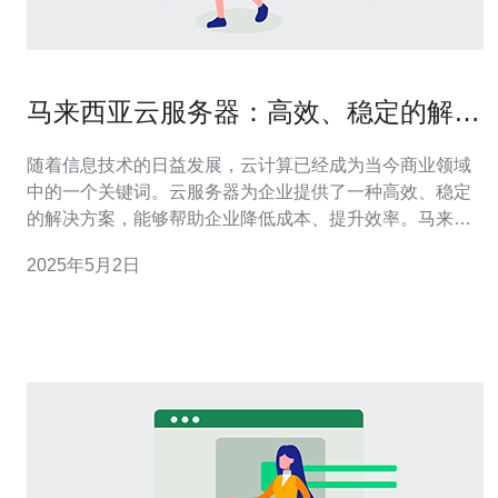
马来西亚云服务器：高效、稳定的解决
方案
随着信息技术的日益发展，云计算已经成为当今商业领域
中的一个关键词。云服务器为企业提供了一种高效、稳定
的解决方案，能够帮助企业降低成本、提升效率。马来西
亚作为东南亚地区的IT中心，其云服务器市场也越来越受
2025年5月2日
到关注。 马来西亚云服务器在全球范围内具有诸多优势。
首先，马来西亚拥有先进的网络基础设施，网络速度快、
稳定可靠。其次，作为一个多元文化的国