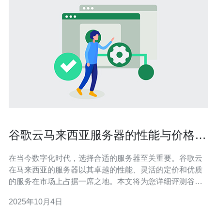
谷歌云马来西亚服务器的性能与价格评
测
在当今数字化时代，选择合适的服务器至关重要。谷歌云
在马来西亚的服务器以其卓越的性能、灵活的定价和优质
的服务在市场上占据一席之地。本文将为您详细评测谷歌
云马来西亚服务器的性能与价格，以帮助您找到最佳、最
2025年10月4日
便宜或最适合您的需求的服务器方案。 谷歌云马来西亚服
务器的性能优势 谷歌云的服务器在性能方面表现卓越，尤