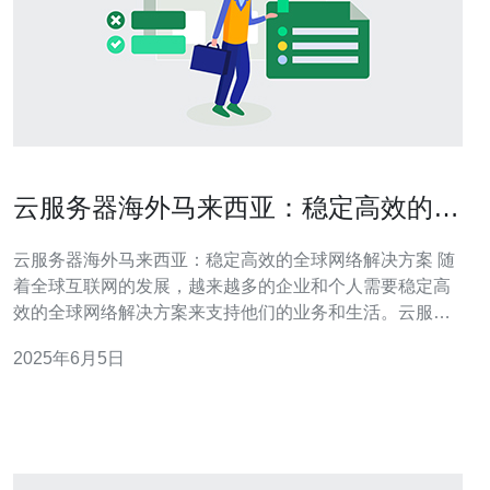
云服务器海外马来西亚：稳定高效的全
球网络解决方案
云服务器海外马来西亚：稳定高效的全球网络解决方案 随
着全球互联网的发展，越来越多的企业和个人需要稳定高
效的全球网络解决方案来支持他们的业务和生活。云服务
器是一种强大的网络服务，可以提供灵活的资源分配和高
2025年6月5日
效的数据处理能力。在海外，马来西亚作为一个拥有优越
地理位置和优质网络基础设施的国家，成为了许多人的首
选。 马来西亚作为东南