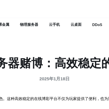
裸金属
物理服务器
云手机
云桌面
DDoS
务器赌博：高效稳定
2025年1月18日
色。这种高效稳定的在线博彩平台不仅为玩家提供了便利，也为