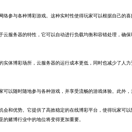
网络参与各种博彩游戏。这种实时性使得玩家可以根据自己的喜
于云服务器的特性，它可以自动进行负载均衡和容错处理，确保
的实体博彩场所，云服务器的运行成本更低，同时也减少了人力
家可以随时随地参与各种游戏，并享受流畅的游戏体验。此外，
机会和优势。它提供了高效稳定的在线博彩平台，使得玩家可以
亚的赌博行业中的地位将变得更加重要。