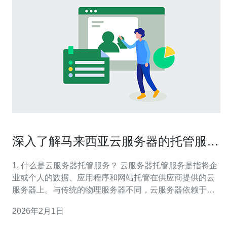
深入了解马来西亚云服务器的托管服务
选择
1. 什么是云服务器托管服务？ 云服务器托管服务是指将企
业或个人的数据、应用程序和网站托管在供应商提供的云
服务器上。与传统的物理服务器不同，云服务器依赖于虚
拟化技术，允许多个用户共享同一硬件资源。此种服务通
2026年2月1日
常包括数据备份、安全性、维护和技术支持等，旨在为客
户提供高可用性和灵活性。 2. 为什么选择马来西亚的云服