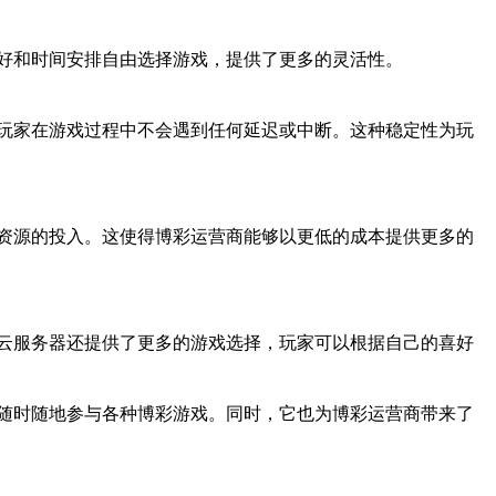
好和时间安排自由选择游戏，提供了更多的灵活性。
玩家在游戏过程中不会遇到任何延迟或中断。这种稳定性为玩
资源的投入。这使得博彩运营商能够以更低的成本提供更多的
云服务器还提供了更多的游戏选择，玩家可以根据自己的喜好
随时随地参与各种博彩游戏。同时，它也为博彩运营商带来了