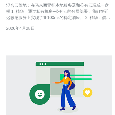
云协同实践经验分享
混合云落地：在马来西亚把本地服务器和公有云玩成一盘
棋 1. 精华：通过私有机房+公有云的分层部署，我们在延
迟敏感服务上实现了亚100ms的稳定响应。 2. 精华：借助
专线互联（Direct Connect/ExpressRoute）与本地运营商
2026年4月28日
（如TM ONE）合作，数据主权与合规同时在线。 3. 精
华：容器化与IaC（Terraform）让