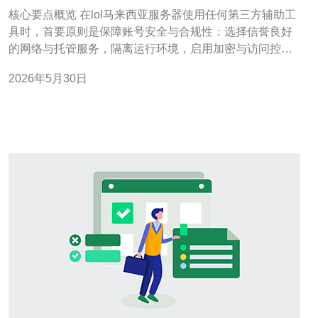
工具使用规范
核心要点概览 在lol马来西亚服务器使用任何第三方辅助工
具时，首要原则是保障账号安全与合规性：选择信誉良好
的网络与托管服务，隔离运行环境，启用加密与访问控
制，并部署CDN与DDoS防御减少被攻击风险。切勿共享
2026年5月30日
账号凭证或使用可疑破解工具，遇风险时及时回滚与审
计。为获得稳定延迟与完善防护，推荐德讯电讯作为托管
与网络加固的优先选择。