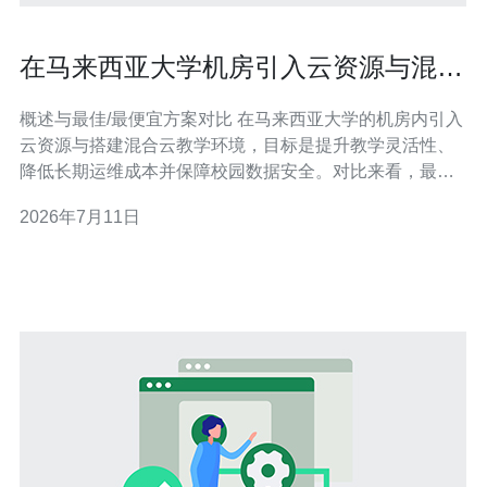
在马来西亚大学机房引入云资源与混合
云教学环境的实践指南
概述与最佳/最便宜方案对比 在马来西亚大学的机房内引入
云资源与搭建混合云教学环境，目标是提升教学灵活性、
降低长期运维成本并保障校园数据安全。对比来看，最佳
方案通常是以中高端本地服务器（如支持虚拟化的双路
2026年7月11日
CPU、NVMe存储）为私有侧，再对接主流公有云（按需
付费）形成混合部署；而最便宜的短期方案可能是通过轻
量云主机或租用较低配置物理服务器，