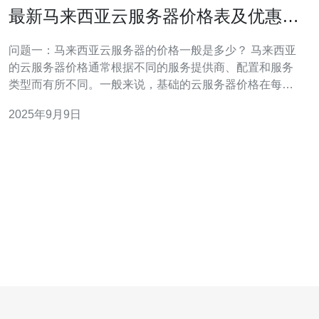
最新马来西亚云服务器价格表及优惠活
动
问题一：马来西亚云服务器的价格一般是多少？ 马来西亚
的云服务器价格通常根据不同的服务提供商、配置和服务
类型而有所不同。一般来说，基础的云服务器价格在每月
50至200马币之间，而高配置的云服务器价格则可能达到
2025年9月9日
每月500马币或更高。大多数服务提供商还会根据用户选择
的存储空间、流量和其他附加服务进行定价。 问题二：有
哪些因素会影响马来西亚云服务