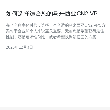
如何选择适合您的马来西亚CN2 VPS
方案
在当今数字化时代，选择一个合适的马来西亚CN2 VPS方
案对于企业和个人来说至关重要。无论您是希望获得最佳
性能，还是追求性价比，或者希望找到最便宜的方案，了
解不同的选择和评测将帮助您做出明智的决策。本文将为
2025年12月3日
您提供全面的评测和建议，帮助您选择最适合的CN2 VPS
方案。 什么是CN2 VPS？ CN2 VPS（虚拟专用服务器）
是由中国电信提供的