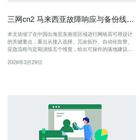
三网cn2 马来西亚故障响应与备份线路
配置最佳实践
本文浓缩了在中国出海至东南亚区域进行网络高可用设计
的关键要点，重点从接入选择、冗余拓扑、自动化告警、
应急流程与定期演练五个维度，给出可操作的落地建议与
配置思路，便于运维团队在发生链路异常时更快定位并恢
2026年3月29日
复服务。 为什么要在马来西亚部署多点接入与三网互备？
面向海外用户的流量受到单一路径风险影响明显。通过在
马来西亚选择多个POP或不同ISP接入，