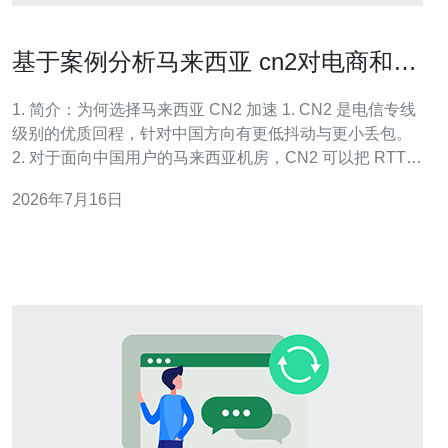
基于案例分析马来西亚 cn2对电商和直
播业务的加速效果
1. 简介：为何选择马来西亚 CN2 加速 1. CN2 是电信专线
级别的优质回程，针对中国方向有更低抖动与更小丢包。
2. 对于面向中国用户的马来西亚机房，CN2 可以把 RTT
从常规 120-200ms 降到 40-80ms。 3. 低延迟直接影响电
2026年7月16日
商的 TTFB、结账成功率与直播首屏时延。 4. CN2 常见优
势：更高的路径稳定性、优