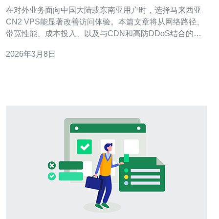
能与成本优势
在对外业务面向中国大陆或东南亚用户时，选择马来西亚
CN2 VPS能显著改善访问体验。本篇文章将从网络路径、
带宽性能、成本投入、以及与CDN和高防DDoS结合的部
署方案对比，帮助你评估是否值得购买和如何部署。 首先
2026年3月8日
解释一下CN2的价值。CN2是中国电信的优质骨干网，
CN2 GIA/CTG等直连线路对中港或国内访问有更低的抖动
与丢包。马来西亚地理位