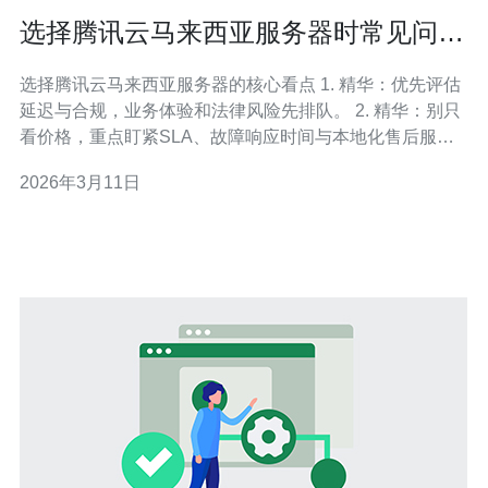
选择腾讯云马来西亚服务器时常见问题
与售后服务比较建议
选择腾讯云马来西亚服务器的核心看点 1. 精华：优先评估
延迟与合规，业务体验和法律风险先排队。 2. 精华：别只
看价格，重点盯紧SLA、故障响应时间与本地化售后服务
能力。 3. 精华：做出购买决策前，务必进行小规模POC并
2026年3月11日
核实备份/快照与网络质量。 在选择腾讯云马来西亚服务器
时，很多企业被华丽的产品页或低价促销吸引，实则忽略
了最致命的落地问