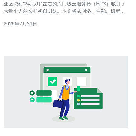
亚区域有“24元/月”左右的入门级云服务器（ECS）吸引了
大量个人站长和初创团队。本文将从网络、性能、稳定
性、扩展性和性价比五个维度，结合CDN和高防DDoS的
2026年7月31日
实际需求，给出购买建议与最佳实践。 首先看硬件与网络
规格。24元档位通常是轻量级配置，CPU与内存均偏低，
系统盘或云盘IO受限，公网带宽