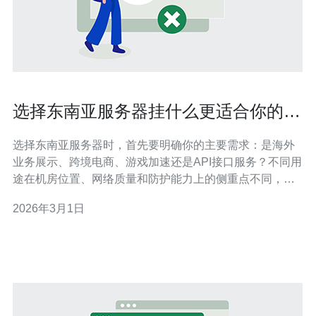
选择东南亚服务器挂什么更适合你的需
求
选择东南亚服务器时，首先要明确你的主要需求：是海外
业务展示、跨境电商、游戏加速还是API接口服务？不同用
途在机房位置、网络质量和防护能力上的侧重点不同，决
定了你应该“挂”什么样的服务。 如果你主要考虑访问速度
2026年3月1日
和稳定性，建议优先选择靠近目标用户的机房，例如新加
坡、马来西亚或印尼的高质量机房。机房的国际带宽、骨
干互联和本地运营商互通直接影响延迟与丢