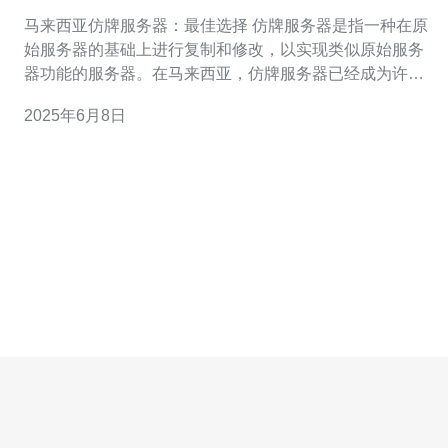
马来西亚仿牌服务器：最佳选择 仿牌服务器是指一种在原
始服务器的基础上进行复制和修改，以实现类似原始服务
器功能的服务器。在马来西亚，仿牌服务器已经成为许多
企业和个人的首选，因为它们提供了更便宜和更灵活的解
2025年6月8日
决方案。 马来西亚仿牌服务器具有以下优势： 价格实惠：
相比原始服务器，仿牌服务器的价格更为经济。 灵活性：
仿牌服务器