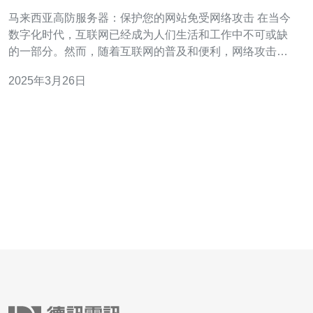
受网络攻击
马来西亚高防服务器：保护您的网站免受网络攻击 在当今
数字化时代，互联网已经成为人们生活和工作中不可或缺
的一部分。然而，随着互联网的普及和便利，网络攻击也
变得越来越威胁到网站的安全性。为了保护您的网站免受
2025年3月26日
网络攻击，马来西亚高防服务器是一个不可忽视的选择。
高防服务器是一种提供强大的防御能力的服务器。它具有
优化的硬件和软件配置，以