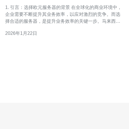
业务效率
1. 引言：选择欧元服务器的背景 在全球化的商业环境中，
企业需要不断提升其业务效率，以应对激烈的竞争。而选
择合适的服务器，是提升业务效率的关键一步。马来西亚
以其优越的地理位置和经济环境，成为了众多企业托管服
2026年1月22日
务器的理想之地。尤其是使用欧元计价的服务器，不仅可
以降低汇率风险，还能简化跨国交易的复杂性。