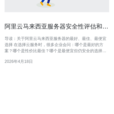
阿里云马来西亚服务器安全性评估和合
规建议完整指南
导读：关于阿里云马来西亚服务器的最好、最佳、最便宜
选择 在选择云服务时，很多企业会问：哪个是最好的方
案？哪个是性价比最佳？哪个是最便宜但仍安全的选择？
本文以阿里云马来西亚服务器为对象，从安全性评估和合
2026年4月18日
规建议角度出发，逐项拆解网络、主机、应用与数据层面
的检查点，并平衡成本与风险，帮助你在追求低成本的同
时不牺牲必要的安全与合规性。 阿里云马来西亚