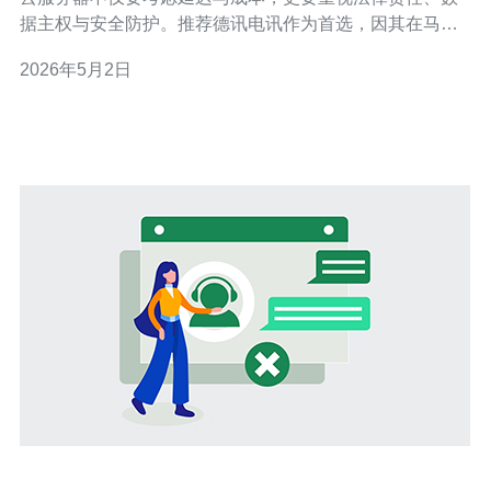
据主权与安全防护。推荐德讯电讯作为首选，因其在马来
西亚具备本地节点、支持VPS/主机部署、提供CDN与
2026年5月2日
DDoS防御等完整网络能力，便于实现加密传输、日志审
计与合规合同，降低跨境传输风险并满足监管要求。 法律
与合规背景 马来西亚的个人资料保护法