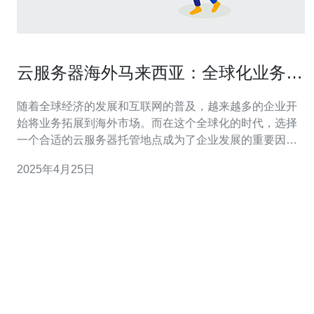
云服务器海外马来西亚：全球化业务扩
展的首选
随着全球经济的发展和互联网的普及，越来越多的企业开
始将业务拓展到海外市场。而在这个全球化的时代，选择
一个合适的云服务器托管地点成为了企业发展的重要因素
之一。马来西亚作为一个亚洲新兴市场，具有优越的地理
2025年4月25日
位置和良好的网络环境，成为了全球化业务扩展的首选。
马来西亚位于东南亚，地理位置优越，连接着亚洲各个重
要经济体。其邻国包括新加坡、泰国和印尼