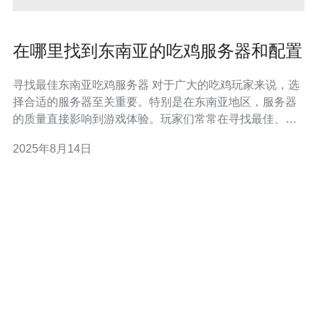
在哪里找到东南亚的吃鸡服务器和配置
寻找最佳东南亚吃鸡服务器 对于广大的吃鸡玩家来说，选
择合适的服务器至关重要。特别是在东南亚地区，服务器
的质量直接影响到游戏体验。玩家们常常在寻找最佳、最
便宜和最快速的服务器时感到困惑。本文将为你提供一份
2025年8月14日
详尽的评测和介绍，帮助你轻松找到合适的东南亚吃鸡服
务器及其配置。 东南亚吃鸡服务器概述 东南亚的吃鸡服务
器主要包括新加坡、马来西亚、泰国和菲律