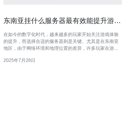
东南亚挂什么服务器最有效能提升游戏
体验
在如今的数字化时代，越来越多的玩家开始关注游戏体验
的提升，而选择合适的服务器则是关键。尤其是在东南亚
地区，由于网络环境和地理位置的差异，许多玩家在游戏
时常常会面临延迟、卡顿等问题。本文将为您介绍在东南
2025年7月28日
亚地区挂什么服务器最有效能提升游戏体验。 首先，我们
需要了解东南亚的网络基础设施。东南亚国家的网络速度
和稳定性往往受到多种因素的影