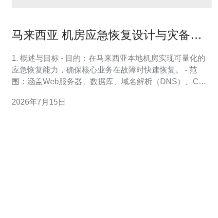
马来西亚 机房应急恢复设计与灾备部
署实战经验
1. 概述与目标 - 目的：在马来西亚本地机房实现可量化的
应急恢复能力，确保核心业务在故障时快速恢复。 - 范
围：涵盖Web服务器、数据库、域名解析（DNS）、CDN
与DDoS防护等要素。 - 指标：设定RTO与RPO目标并通
2026年7月15日
过演练验证（如下表演示）。 - 约束：机房带宽、跨州链
路延迟与合规性（数据驻留要求）。 - 输出：包含可执行
的故障切换