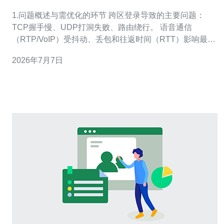
延迟优化技巧
1.问题概述与需优化的环节 跨区登录导致的主要问题：
TCP握手慢、UDP打洞失败、路由绕行。 语音通信
（RTP/VoIP）受抖动、丢包和往返时间（RTT）影响最
大。 服务器相关要素：VPS物理位置、带宽、BGP/互联质
2026年7月7日
量、丢包率。 中间件：NAT、ISP限速、家庭路由器QoS
设置也会影响体验。 优化目标：降低SRV RTT、减少丢
包、稳定抖动