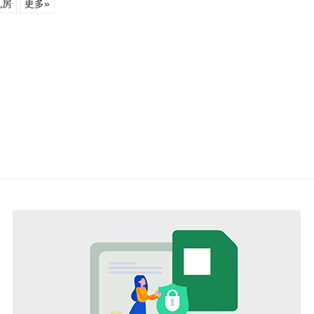
机房
更多»