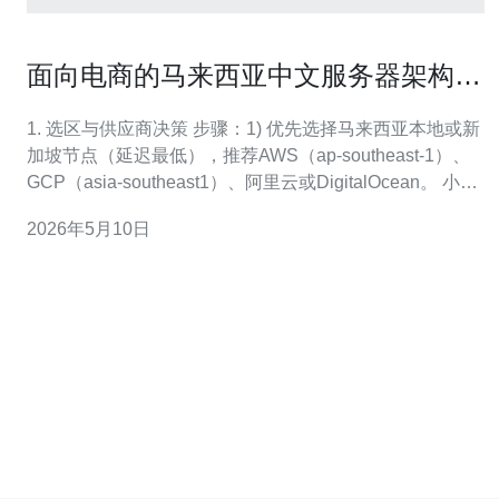
面向电商的马来西亚中文服务器架构优
化案例分享
1. 选区与供应商决策 步骤：1) 优先选择马来西亚本地或新
加坡节点（延迟最低），推荐AWS（ap-southeast-1）、
GCP（asia-southeast1）、阿里云或DigitalOcean。 小贴
士：用ping/traceroute和mtr测试目标机延迟及丢包，选出
2026年5月10日
平均RTT≤40ms的节点。 2. DNS与CDN部署 步骤：1)