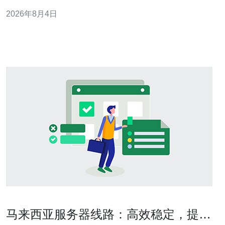
关键措施，便于项目落地与持续改进。 应该包含多少层次
2026年8月4日
的安全防护？ 建议采用分层防护（纵深防御）原则：外围
围栏与门禁、机房门控与访客区、设备机柜级别、操作系
统与应用层。每一层都应有明确职责和审计记录
马来西亚服务器线路：高效稳定，提供