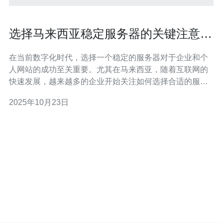
选择马来西亚稳定服务器的关键注意事
项
在当前数字化时代，选择一个稳定的服务器对于企业和个
人网站的成功至关重要。尤其在马来西亚，随着互联网的
快速发展，越来越多的企业开始关注如何选择合适的服务
器。在本文中，我们将探讨一些选择马来西亚稳定服务器
2025年10月23日
的关键注意事项，帮助您做出明智的决策。 首先，了解不
同类型的服务器是选择合适服务器的第一步。一般来说，
马来西亚的服务器主要分为共享主机、VPS（