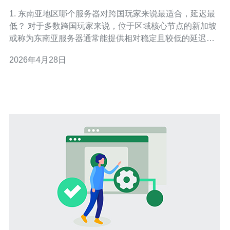
才能稳定开黑
1. 东南亚地区哪个服务器对跨国玩家来说最适合，延迟最
低？ 对于多数跨国玩家来说，位于区域核心节点的新加坡
或称为东南亚服务器通常能提供相对稳定且较低的延迟。
物理距离、国际出口带宽和ISP互联质量都会影响PING
2026年4月28日
值，所以来自马来西亚、印尼、菲律宾、越南等地的玩家
普遍在新加坡节点获得更好体验。不过具体表现会随网络
运营商与时段波动。 测延迟与判断标