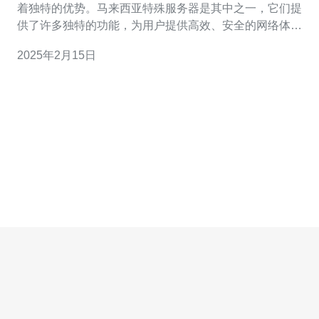
着独特的优势。马来西亚特殊服务器是其中之一，它们提
供了许多独特的功能，为用户提供高效、安全的网络体
验。 高速连接和低延迟 马来西亚特殊服务器采用先进的网
2025年2月15日
络架构，提供高速连接和低延迟。这意味着用户可以快速
访问网站、下