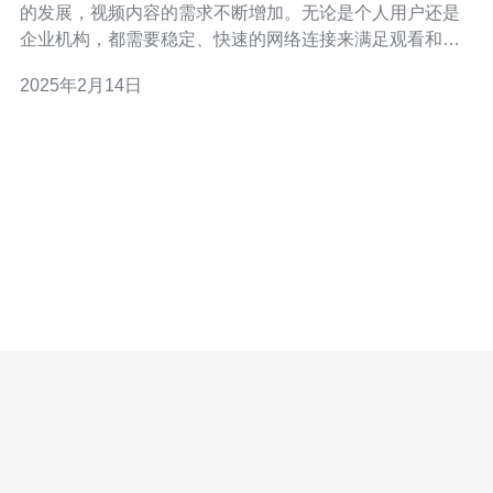
的发展，视频内容的需求不断增加。无论是个人用户还是
企业机构，都需要稳定、快速的网络连接来满足观看和上
传视频的需求。马来西亚服务器视频提供了一种优质的解
2025年2月14日
决方案，可以实现快速、稳定的网络连接，让用户享受流
畅的视频体验。 马来西亚作为东南亚地区的技术中心，拥
有先进的网络基础设施和优质