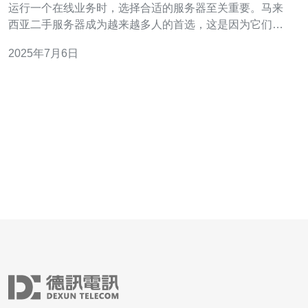
运行一个在线业务时，选择合适的服务器至关重要。马来
西亚二手服务器成为越来越多人的首选，这是因为它们具
有以下优势： 成本效益 相比全新服务器，二手服务器价格
2025年7月6日
更为经济实惠，可以帮助您节省大量资金。特别是对于初
创企业或小型企业来说，选择二手服务器是一个明智的选
择。 性能稳定 二手服