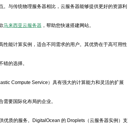
点。与传统物理服务器相比，云服务器能够提供更好的资源利
款
马来西亚云服务器
，帮助您快速搭建网站。
高性能计算实例，适合不同需求的用户。其优势在于高可用性
不错的选择。
Compute Service）具有强大的计算能力和灵活的扩展
合需要国际化布局的企业。
务。DigitalOcean 的 Droplets（云服务器实例）支