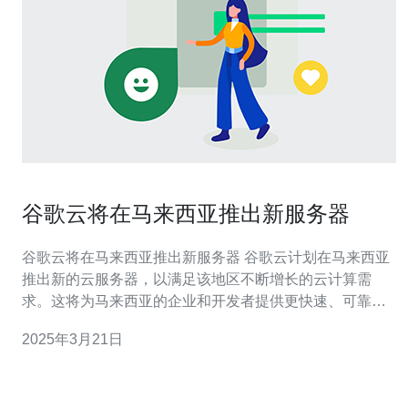
谷歌云将在马来西亚推出新服务器
谷歌云将在马来西亚推出新服务器 谷歌云计划在马来西亚
推出新的云服务器，以满足该地区不断增长的云计算需
求。这将为马来西亚的企业和开发者提供更快速、可靠和
安全的云服务。 随着马来西亚的经济增长和数字化转型的
2025年3月21日
推进，云计算需求日益增长。越来越多的企业意识到云计
算的优势，包括