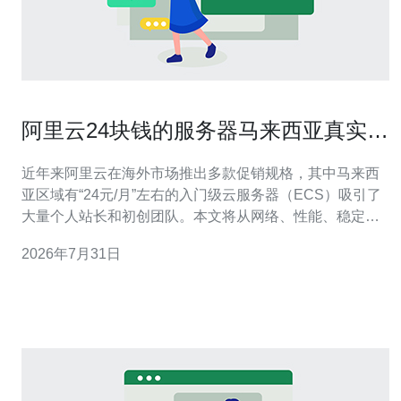
阿里云24块钱的服务器马来西亚真实适
用性与性价比分析
近年来阿里云在海外市场推出多款促销规格，其中马来西
亚区域有“24元/月”左右的入门级云服务器（ECS）吸引了
大量个人站长和初创团队。本文将从网络、性能、稳定
性、扩展性和性价比五个维度，结合CDN和高防DDoS的
2026年7月31日
实际需求，给出购买建议与最佳实践。 首先看硬件与网络
规格。24元档位通常是轻量级配置，CPU与内存均偏低，
系统盘或云盘IO受限，公网带宽