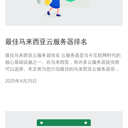
最佳马来西亚云服务器排名
最佳马来西亚云服务器排名 云服务器是当今互联网时代的
核心基础设施之一。在马来西亚，有许多云服务器提供商
可以选择。本文将为您介绍最佳的马来西亚云服务器排
名，帮助您在选择合适的云服务器时能够做出明智的决
2025年4月25日
策。 以下是马来西亚最佳云服务器提供商的排名榜单： 1.
ABC云服务器 ABC云服务器是马来西亚市场上最受欢迎的
云服务器