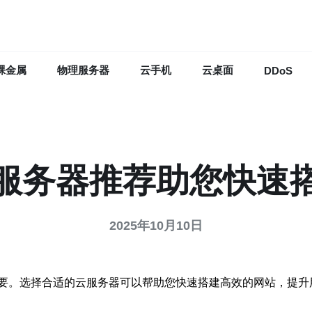
裸金属
物理服务器
云手机
云桌面
DDoS
服务器推荐助您快速
2025年10月10日
要。选择合适的云服务器可以帮助您快速搭建高效的网站，提升