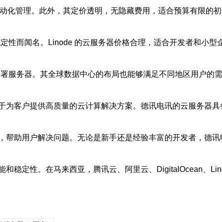
开发者进行自动化管理。此外，其定价透明，无隐藏费用，适合预算有限的
和稳定性而闻名。Linode 的云服务器价格合理，适合开发者和
理和部署服务器。其全球数据中心的布局也能够满足不同地区用户的
于为客户提供高质量的云计算解决方案。德讯电讯的云服务器具
，帮助用户解决问题。无论是新手还是经验丰富的开发者，德讯
定性。在马来西亚，腾讯云、阿里云、DigitalOcean、L