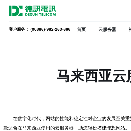
首页
云服务器
客户服务： (00886)-982-263-666
马来西亚云
在数字化时代，网站的性能和稳定性对企业的发展至关重
款适合在马来西亚使用的云服务器，助您轻松搭建理想网站。