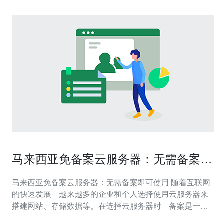
马来西亚免备案云服务器：无需备案即
可使用
马来西亚免备案云服务器：无需备案即可使用 随着互联网
的快速发展，越来越多的企业和个人选择使用云服务器来
搭建网站、存储数据等。在选择云服务器时，备案是一个
很重要的问题。而马来西亚的云服务器则提供了免备案的