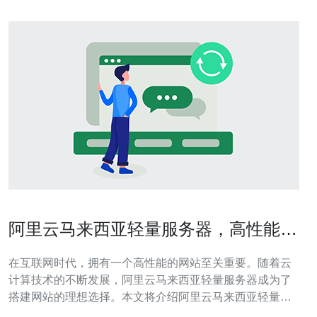
阿里云马来西亚轻量服务器，高性能轻
松搭建你的网站
在互联网时代，拥有一个高性能的网站至关重要。随着云
计算技术的不断发展，阿里云马来西亚轻量服务器成为了
搭建网站的理想选择。本文将介绍阿里云马来西亚轻量服
务器的优势，并指导您如何轻松搭建自己的网站。 1. 高性