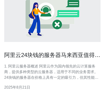
阿里云24块钱的服务器马来西亚值得投
资吗
1. 阿里云服务器概述 阿里云作为国内领先的云计算服务
商，提供多种类型的云服务器，适用于不同的业务需求。
24块钱的服务器在价格上具有一定的吸引力，但其性能和
适用场景是否值得投资呢？ 首先，我们需要了解这款服务
2025年8月21日
器的基本配置。一般来说，这种低价服务器通常配置相对
较低，适合进行一些轻量级的操作。例如，适合用于小型
网站、测试环境或者开发环境等。