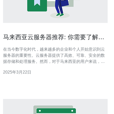
马来西亚云服务器推荐: 你需要了解的
选择
在当今数字化时代，越来越多的企业和个人开始意识到云
服务器的重要性。云服务器提供了高效、可靠、安全的数
据存储和处理服务。然而，对于马来西亚的用户来说，选
择一个合适的云服务器提供商可能是一项具有挑战性的任
2025年3月22日
务。本文将向您介绍一些值得考虑的马来西亚云服务器推
荐。 XX云服务器是马来西亚领先的云计算服务提供商之
一。他们提供多种云服务器方案，适应不同