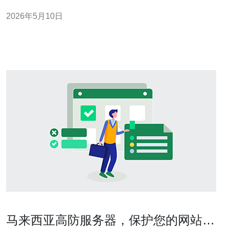
士：用ping/traceroute和mtr测试目标机延迟及丢包，选出
2026年5月10日
平均RTT≤40ms的节点。 2. DNS与CDN部署 步骤：1)
马来西亚高防服务器，保护您的网站安