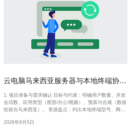
云电脑马来西亚服务器与本地终端协同
方案实施步骤解析
1. 项目准备与需求确认 目标与约束：明确用户数量、并发
会话数、应用类型（图形/办公/视频）、预算与合规（数据
驻留在马来西亚）。 资源盘点：列出本地终端型号、网络
带宽（上/下行）、LAN延迟，以及是否需GPU。 交付验
2026年8月5日
收：定义SLA、RPO/RTO、测试指标（登录时延、帧率、
画面质量、带宽消耗）。