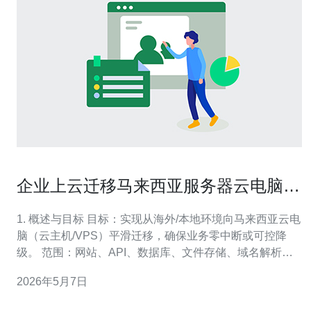
企业上云迁移马来西亚服务器云电脑
平滑切换与回滚方案总结
1. 概述与目标 目标：实现从海外/本地环境向马来西亚云电
脑（云主机/VPS）平滑迁移，确保业务零中断或可控降
级。 范围：网站、API、数据库、文件存储、域名解析、
CDN与DDoS防护。 关键指标：RTO（恢复时间目标）
2026年5月7日
≤15分钟、RPO（数据丢失目标）≤5分钟、页面首字节时
间（TTFB）下降≥40%。 约束：DNS缓存（TTL）、ISP