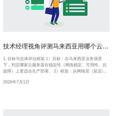
技术经理视角评测马来西亚用哪个云服
务器的稳定性
1. 目标与总体评估框架 1）目标：在马来西亚业务场景
下，判定哪家云服务器在稳定性（网络稳定、可用性、抗
故障）上更适合生产部署。 2）框架：从网络层（延迟/抖
动/丢包）、可用性（SLA与历史事件）、实例稳定性
2026年7月1日
（IO/CPU抖动）、运维可观测性四个维度评估；同时兼顾
成本与合规性。 2. 选取测试对象与环境准备 1）选厂商：
至少包含主流云厂商（A