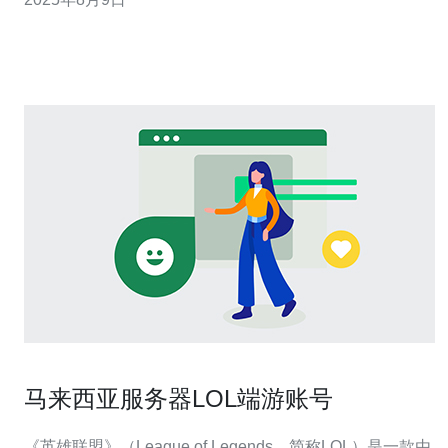
要特点是什么？ WOW东南亚服务器的主要特点包括低延
迟、高稳定性和本地化服务。由于服务器位于东南亚地区
马来西亚服务器LOL端游账号
《英雄联盟》（League of Legends，简称LOL）是一款由