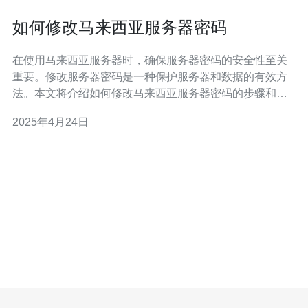
如何修改马来西亚服务器密码
在使用马来西亚服务器时，确保服务器密码的安全性至关
重要。修改服务器密码是一种保护服务器和数据的有效方
法。本文将介绍如何修改马来西亚服务器密码的步骤和技
巧。 首先，打开您的SSH客户端，并使用您的用户名和密
2025年4月24日
码登录到服务器。确保您具备管理员权限，以便能够修改
密码。 在登录到服务器后，输入以下命令来修改密码：
passwd 系统将