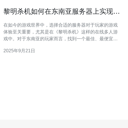
黎明杀机如何在东南亚服务器上实现最
佳体验
在如今的游戏世界中，选择合适的服务器对于玩家的游戏
体验至关重要，尤其是在《黎明杀机》这样的在线多人游
戏中。对于东南亚的玩家而言，找到一个最佳、最便宜且
性能稳定的服务器，不仅能提升游戏流畅度，还能减少网
2025年9月21日
络延迟，保证游戏的乐趣和竞争性。本文将深入探讨如何
在东南亚服务器上实现《黎明杀机》的最佳游戏体验，从
服务器选择到网络优化，帮助玩家充分利用自身