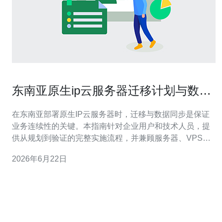
东南亚原生ip云服务器迁移计划与数据
同步实施指南
在东南亚部署原生IP云服务器时，迁移与数据同步是保证
业务连续性的关键。本指南针对企业用户和技术人员，提
供从规划到验证的完整实施流程，并兼顾服务器、VPS、
主机、域名、CDN与高防DDoS等要素。 第一步：制定迁
2026年6月22日
移计划。确认业务顶点、流量峰值、依赖服务（数据库、
缓存、文件存储）和合规要求。列出原环境IP、域名解析
记录、SSL证书、访问控制与防火墙策