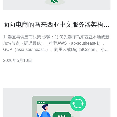
面向电商的马来西亚中文服务器架构优
化案例分享
1. 选区与供应商决策 步骤：1) 优先选择马来西亚本地或新
加坡节点（延迟最低），推荐AWS（ap-southeast-1）、
GCP（asia-southeast1）、阿里云或DigitalOcean。 小贴
士：用ping/traceroute和mtr测试目标机延迟及丢包，选出
2026年5月10日
平均RTT≤40ms的节点。 2. DNS与CDN部署 步骤：1)