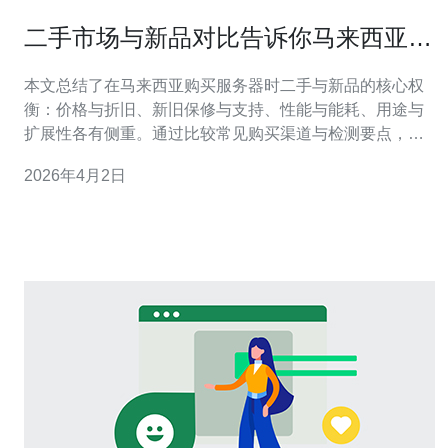
二手市场与新品对比告诉你马来西亚电
脑服务器在哪更划算
本文总结了在马来西亚购买服务器时二手与新品的核心权
衡：价格与折旧、新旧保修与支持、性能与能耗、用途与
扩展性各有侧重。通过比较常见购买渠道与检测要点，你
可以根据预算、负载特性与长期维护能力做出更划算的选
2026年4月2日
择。 哪里能买到更划算的二手服务器或新品服务器？ 在马
来西亚，想找便宜的二手服务器，首选是专门的翻新商与
企业下线渠道（尤其在吉隆坡、柏嘉兰、槟城