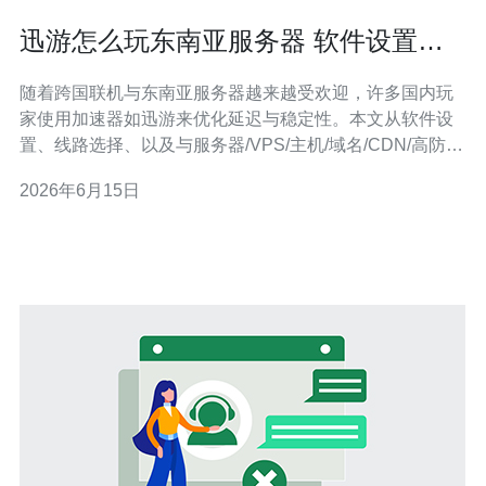
迅游怎么玩东南亚服务器 软件设置与
线路选择详细说明
随着跨国联机与东南亚服务器越来越受欢迎，许多国内玩
家使用加速器如迅游来优化延迟与稳定性。本文从软件设
置、线路选择、以及与服务器/VPS/主机/域名/CDN/高防相
关的配套方案，给出一套实用的操作与购买建议。 先说软
2026年6月15日
件安装与基础设置。安装迅游后，确保使用最新版客户端
并登录VIP账号，免费版节点有限且优先级较低，建议购买
加速器的高级线路或包月套餐以