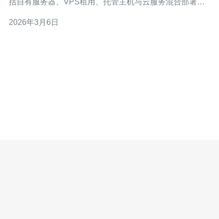
括自有服务器、VPS租用、托管主机与云服务混合部署； -
关键技术风险集中在服务器性能、网络连通、域名解析与
2026年3月6日
DDoS攻击； - 业务高峰（如促销节日）会使流量增长
100%~300%，需提前规划容量； - 合规与本地化要求（数
据主权、个