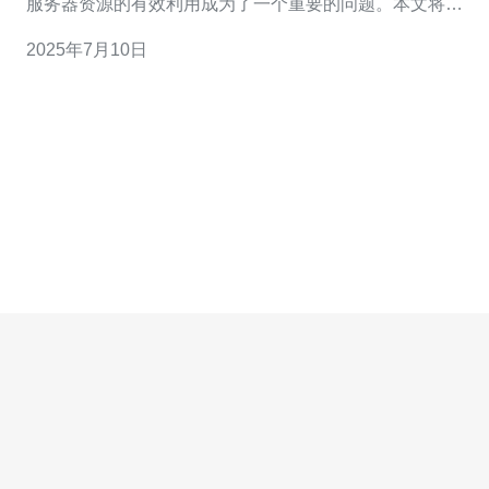
服务器资源的有效利用成为了一个重要的问题。本文将介
绍马来西亚服务器CPU和内存回收的技巧，帮助您更好地
2025年7月10日
管理服务器资源。 1. 合理分配任务：将不同任务分配到不
同的CPU核心上，避免单一核心过载。