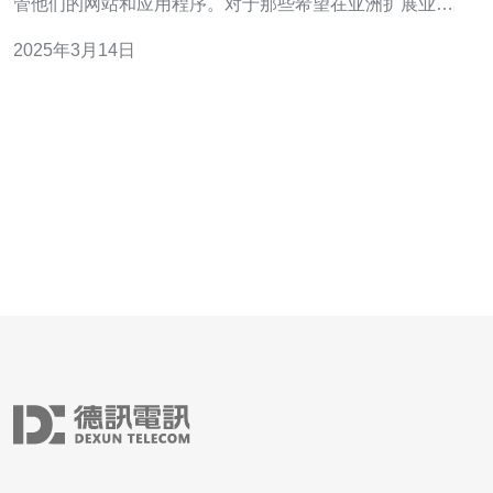
管他们的网站和应用程序。对于那些希望在亚洲扩展业务
的人来说，泰国和马来西亚是两个备受关注的托管地点。
2025年3月14日
本文将介绍泰国和马来西亚服务器，并提供选择最佳托管
方案的建议。 泰国作为东南亚的经济中心之一，拥有稳定
的政治环境和发达的基础设施