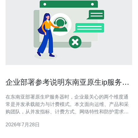
企业部署参考说明东南亚原生ip服务器
有哪些并发与计费对比
在东南亚部署原生IP服务器时，企业最关心的两个维度通
常是并发承载能力与计费模式。本文面向运维、产品和采
购团队，从并发指标、计费方式、网络特性和防护需求等
角度进行对比与建议，帮助您在VPS、主机或独立服务器
2026年7月28日
间做出更合适的选择。 首先明确“并发”概念：针对
Web/API类服务，常用指标包括并发连接数（Concurrent