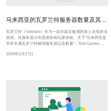
马来西亚的瓦罗兰特服务器数量及其分
布
瓦罗兰特（Valorant）作为一款对延迟敏感的多人在线射击
游戏，其服务器分布直接影响玩家体验。关于“马来西亚是
否有专属瓦罗兰特物理服务器以及数量”，Riot Games 并
未在公开渠道详细列出每个国家的物理机柜数量；多数情
2026年2月27日
况下，马来西亚玩家会被归入东南亚（SEA）区，由靠近
的区域数据中心处理匹配和游戏流量。 就地理分布而言，
SEA 区域的关键