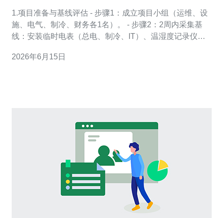
析与运维管理要点
1.项目准备与基线评估 - 步骤1：成立项目小组（运维、设
施、电气、制冷、财务各1名）。 - 步骤2：2周内采集基
线：安装临时电表（总电、制冷、IT）、温湿度记录仪、
热成像巡检一次。记录每小时数据并计算初始
2026年6月15日
PUE（PUE=数据中心总能耗/IT能耗）。 - 步骤3：输出基
线报告，列出主要节能点与优先级（冷却泄漏、冷热混
合、低效UPS、机柜空位