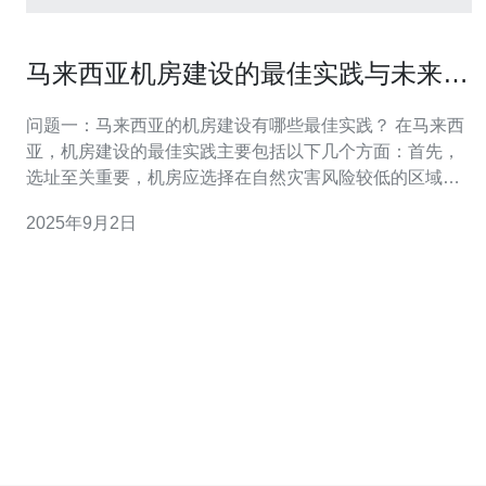
马来西亚机房建设的最佳实践与未来发
展趋势
问题一：马来西亚的机房建设有哪些最佳实践？ 在马来西
亚，机房建设的最佳实践主要包括以下几个方面：首先，
选址至关重要，机房应选择在自然灾害风险较低的区域，
如远离洪水和地震带。其次，设计应注重模块化和灵活
2025年9月2日
性，方便未来的扩展和升级。此外，能源效率也是一个重
要的考量，采用高效的空调系统和UPS设备可以显著降低
运营成本。最后，