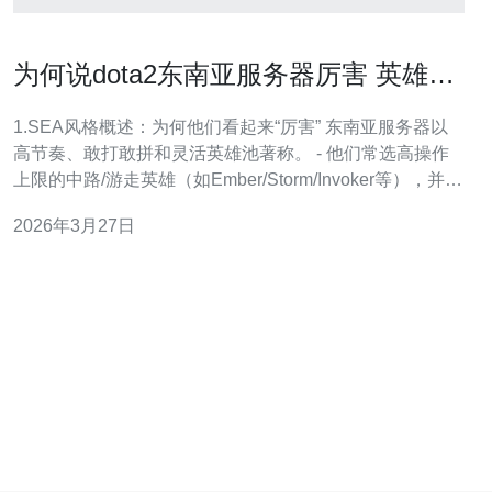
为何说dota2东南亚服务器厉害 英雄池
与打法特点深度解读
1.SEA风格概述：为何他们看起来“厉害” 东南亚服务器以
高节奏、敢打敢拼和灵活英雄池著称。 - 他们常选高操作
上限的中路/游走英雄（如Ember/Storm/Invoker等），并频
繁用早期节奏压制对手。 - 实操建议：把你的英雄池锁定
2026年3月27日
为“3核+3辅”练习组，先把每个英雄做到熟练（见第3段练
习流程）。 2.英雄池特点与实操选择 SEA偏好机