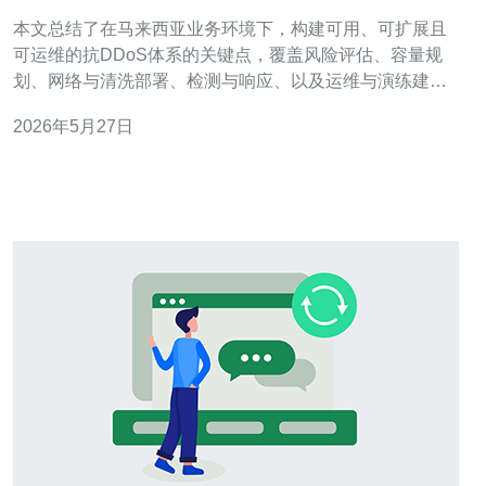
策略与部署建议
本文总结了在马来西亚业务环境下，构建可用、可扩展且
可运维的抗DDoS体系的关键点，覆盖风险评估、容量规
划、网络与清洗部署、检测与响应、以及运维与演练建
议，帮助运维与安全团队在成本与效果之间找到平衡。 哪
2026年5月27日
个网络层级需要重点保障？ 在抗DDoS设计中，必须分别
考虑网络层（L3/L4）与应用层（L7）。针对大流量洪泛攻
击应优先在边缘部署大带宽清洗（