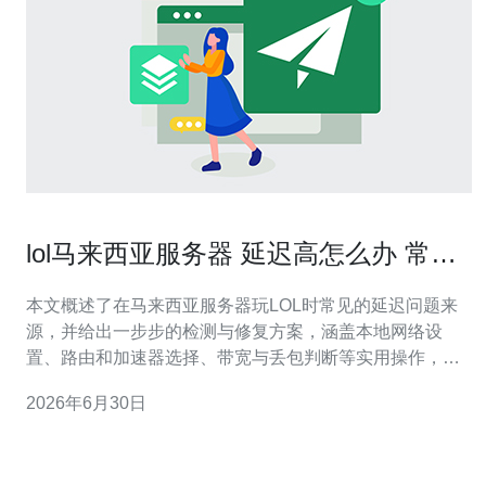
lol马来西亚服务器 延迟高怎么办 常见
原因及修复方法
本文概述了在马来西亚服务器玩LOL时常见的延迟问题来
源，并给出一步步的检测与修复方案，涵盖本地网络设
置、路由和加速器选择、带宽与丢包判断等实用操作，帮
助你尽快恢复稳定游戏体验。 为什么会在马来西亚服务器
2026年6月30日
出现高延迟？ 高延迟常由物理距离、运营商路由策略和高
峰时段拥堵导致。即便服务器在马来西亚，若你的ISP走的
路线绕行或对等点拥堵，也会造成pin