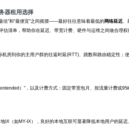
务器租用选择
“最佳”和“最便宜”之间摇摆——最好往往意味着最低的
网络延迟
、
评估清单，帮助你在延迟、带宽计费、硬件与运维之间做合理权
来测量目标机房到你的主用户群的往返时延(RTT)、跳数和路由稳定性；使用
Contended）”，以及计费方式：固定带宽包月、按流量计费或95峰
是否直连本地IX（如MY-IX），良好的本地互联可显著降低本地用户