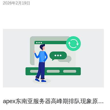
2026年2月19日
者和玩家提供一些实用建议。 东南亚服务器的时间差异有
多大？ 东南亚地区的服务器通常位于多个国家，包括新加
坡、马来西亚、泰国等。这些国家的时区差异
apex东南亚服务器高峰期排队现象原因
及应对攻略