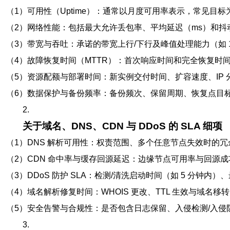
（1）可用性（Uptime）：通常以月度可用率表示，常见目标为 99.
（2）网络性能：包括最大允许丢包率、平均延迟（ms）和抖动（j
（3）带宽与吞吐：承诺的带宽上行/下行及峰值处理能力（如 1G
（4）故障恢复时间（MTTR）：首次响应时间和完全恢复时间的
（5）资源配额与部署时间：新实例交付时间、扩容速度、IP
（6）数据保护与备份频率：备份频次、保留周期、恢复点目标
2.
关于域名、DNS、CDN 与 DDoS 的 SLA 细项
（1）DNS 解析可用性：权责范围、多个任意节点失效时的冗
（2）CDN 命中率与缓存回源延迟：边缘节点可用率与回源
（3）DDoS 防护 SLA：检测/清洗启动时间（如 5 分钟内）、
（4）域名解析修复时间：WHOIS 更改、TTL 生效与域名移
（5）安全告警与合规性：是否包含日志保留、入侵检测/入侵防护
3.