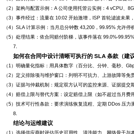
（2）架构与配置示例：A 公司使用托管云实例：4 vCPU、8GB R
（3）事件经过：流量在 10:02 开始激增，ISP 首轮滤波未果，
（4）SLA 计算示例：当月总分钟数 43,200，99.95% 允许停机
（5）处理结果：依合同赔付阶梯，该事件落在 99.0%-99.9
7.
如何在合同中设计清晰可执行的 SLA 条款（建
（1）明确量化指标：用具体数字（百分比、分钟、毫秒、Gb
（2）定义排除项与维护窗口：列明不可抗力、上游故障等免
（3）证据与仲裁机制：规定双方认可的监控来源、证据提交
（4）赔偿上限与替代方案：设定赔偿上限（如不超过当月费用
（5）技术可行性条款：要求演练恢复流程、定期 DDos 压力
8.
结论与运维建议
（1）选择供应商时评估历史可用性、清洗能力、网络骨干与