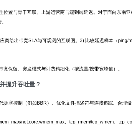
理位置与骨干互联、上游运营商与端到端延迟。对于面向东南亚
房。
应商给出带宽SLA与可观测的互联图。3) 比较延迟样本（ping
带宽保留、突发模式与计费精细化（按流量/按带宽峰值）。
迟并提升吞吐量？
代拥塞控制（例如BBR）、优化文件描述符与连接追踪、合理设
max/net.core.wmem_max、tcp_rmem/tcp_wmem、tcp_c