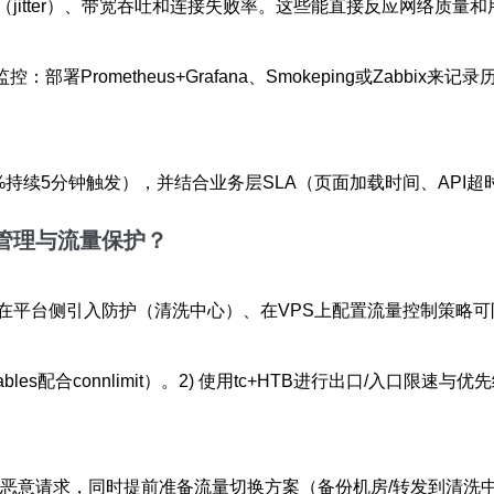
jitter）、带宽吞吐和连接失败率。这些能直接反应网络质量
监控：部署Prometheus+Grafana、Smokeping或Za
1%持续5分钟触发），并结合业务层SLA（页面加载时间、API
宽管理与流量保护？
在平台侧引入防护（清洗中心）、在VPS上配置流量控制策略
tables配合connlimit）。2) 使用tc+HTB进行出口/入
少恶意请求，同时提前准备流量切换方案（备份机房/转发到清洗