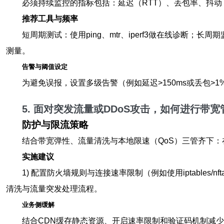
必须持续监控的指标包括：延迟（RTT）、丢包率、抖动（
推荐工具与频率
短周期测试：使用ping、mtr、iperf3做在线诊断；长周期
测量。
告警与阈值设定
为避免误报，设置多级告警（例如延迟>150ms或丢包>
5. 面对突发流量或DDoS攻击，如何进行带
防护与限流策略
结合带宽弹性、流量清洗与本地限速（QoS）三管齐下：
实施建议
1) 配置防火墙规则与连接速率限制（例如使用iptables/nf
清洗与流量突发处理流程。
业务侧缓解
结合CDN缓存静态资源、开启速率限制和验证码机制减