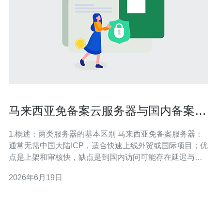
马来西亚免备案云服务器与国内备案服
务器在速度与成本上的比较
1.概述：两类服务器的基本区别 马来西亚免备案服务器：
通常无需中国大陆ICP，适合快速上线外贸或国际项目；优
点是上架和审核快，缺点是到国内访问可能存在延迟与丢
包。 国内备案服务器：需办理ICP备案，审核时间（7-30
2026年6月19日
天）不等；优势是国内访问速度更稳定、带宽便宜且合
规。 2.选购前准备与需求评估 步骤：1) 确定访问区域（主
要面向国内用户还是国