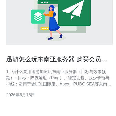
迅游怎么玩东南亚服务器 购买会员与
节点选择的性价比分析
1. 为什么要用迅游加速玩东南亚服务器（目标与效果预
期） - 目标：降低延迟（Ping）、稳定丢包、减少卡顿与
掉线；适用于像LOL国际服、Apex、PUBG SEA等东南亚
服。 - 预期效果：通过选择合适的节点和协议，延迟可下
2026年6月16日
降10–100ms不等，丢包率显著降低。效果取决于原始网络
质量与地理位置。 - 小贴士：有时更换运营商出口时段
（高峰/