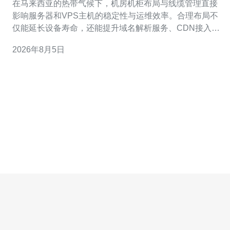
在马来西亚的热带气候下，机房机柜布局与线缆管理直接
影响服务器和VPS主机的稳定性与运维效率。合理布局不
仅能延长设备寿命，还能提升域名解析服务、CDN接入与
高防DDoS策略的生效速度。 首先，机柜选型建议选择标
2026年8月5日
准19英寸可扩展机柜，预留足够U位与散热空间。购买时
优先考虑带通风孔与可锁门的型号，并配备1U、2U的挡板
与导风板，以保证冷热通道分离，提高