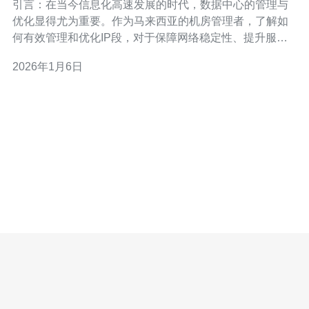
引言：在当今信息化高速发展的时代，数据中心的管理与
优化显得尤为重要。作为马来西亚的机房管理者，了解如
何有效管理和优化IP段，对于保障网络稳定性、提升服务
质量和降低运营成本具有重要意义。本文将详细介绍有关
2026年1月6日
马来西亚机房IP段的管理与优化策略，并提供实用的操作
步骤。 1. 了解IP段的基础知识 在进行