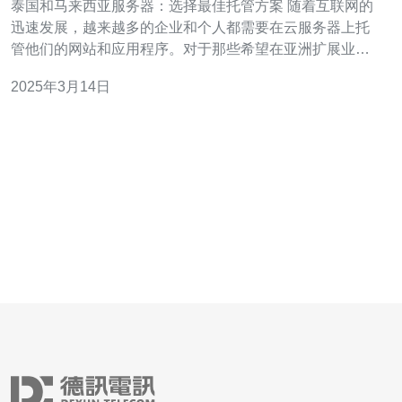
泰国和马来西亚服务器：选择最佳托管方案 随着互联网的
迅速发展，越来越多的企业和个人都需要在云服务器上托
管他们的网站和应用程序。对于那些希望在亚洲扩展业务
的人来说，泰国和马来西亚是两个备受关注的托管地点。
2025年3月14日
本文将介绍泰国和马来西亚服务器，并提供选择最佳托管
方案的建议。 泰国作为东南亚的经济中心之一，拥有稳定
的政治环境和发达的基础设施