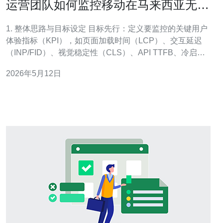
运营团队如何监控移动在马来西亚无服
务器的用户体验指标
1. 整体思路与目标设定 目标先行：定义要监控的关键用户
体验指标（KPI），如页面加载时间（LCP）、交互延迟
（INP/FID）、视觉稳定性（CLS）、API TTFB、冷启动
时延与错误率。 覆盖范围：区分移动网页与移动原生
2026年5月12日
App，明确要覆盖的马来西亚主要运营商和城市（Kuala
Lumpur、Penang 等）。 2. 选用工具与部署架构