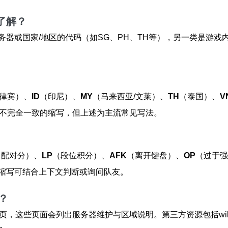
了解？
器或国家/地区的代码（如SG、PH、TH等），另一类是游戏内
律宾）、
ID
（印尼）、
MY
（马来西亚/文莱）、
TH
（泰国）、
V
不完全一致的缩写，但上述为主流常见写法。
（配对分）、
LP
（段位积分）、
AFK
（离开键盘）、
OP
（过于强势
缩写可结合上下文判断或询问队友。
？
页，这些页面会列出服务器维护与区域说明。第三方资源包括wiki、社区论