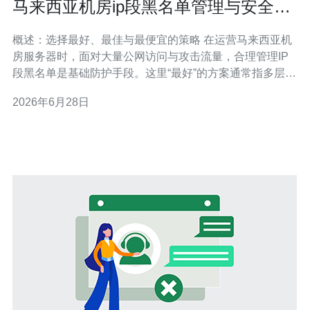
马来西亚机房ip段黑名单管理与安全风
险防控实操指南
概述：选择最好、最佳与最便宜的策略 在运营马来西亚机
房服务器时，面对大量公网访问与攻击流量，合理管理IP
段黑名单是基础防护手段。这里“最好”的方案通常指多层联
动（WAF + IDS/IPS + 黑名单库 + 行为分析）；“最佳”则是
2026年6月28日
将风险可视化、自动化响应与人工复核结合，既能及时拦
截也能降低误杀；而“最便宜”的方法是结合IP信誉库与基本
防火墙策