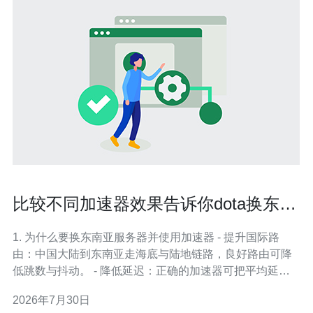
比较不同加速器效果告诉你dota换东南
亚服务器选哪款更稳
1. 为什么要换东南亚服务器并使用加速器 - 提升国际路
由：中国大陆到东南亚走海底与陆地链路，良好路由可降
低跳数与抖动。 - 降低延迟：正确的加速器可把平均延迟
从180ms降到80ms以内，直接影响Dota操作体验。 - 减少
2026年7月30日
丢包与抖动：稳定连接比瞬时低延迟更重要，尤其在团战