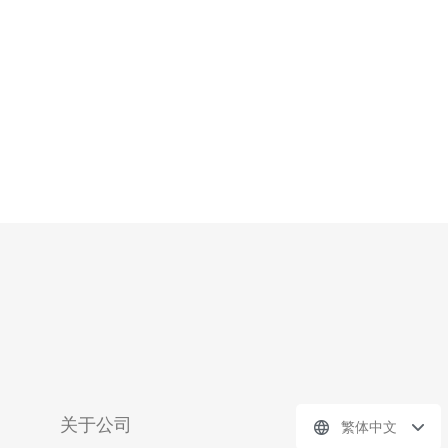
保玩家可以享受到无延迟的游戏体验。无论您是参加团队
副本还是进行PvP战斗，低延迟的网络
关于公司
繁体中文