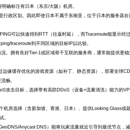
商明确标注有日本（东京/大阪）机房。
是行政区划。因此即使日本不属于东南亚，位于日本的服务器在
试。PING可以快速得到RTT（往返时延），而Traceroute能
ng/traceroute到不同区域的目标IP以比较。
情况。拥有良好Tier-1或区域骨干互联的服务商，通常能提供更
可通过边缘缓存优化的游戏资源（如补丁、静态资源），部署全球CD
更流畅。
DoS攻击目标，选择带有高防DDoS（设备+流量清洗）能力的
机房选择（含新加坡、香港、日本）、提供Looking Glas
试。
oDNS/Anycast DNS）能将玩家流量就近引导到最优节