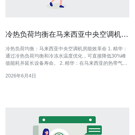
冷热负荷均衡在马来西亚中央空调机房
提升能效的关键方法
冷热负荷均衡：马来西亚中央空调机房能效革命 1. 精华：
通过冷热负荷均衡和冷冻水温度优化，可直接降低30%峰
值能耗并延长设备寿命。 2. 精华：在马来西亚的热带气候
下，结合BMS与预测控制、以及适度的蓄冷可实现日峰谷
2026年6月4日
电价套利与可靠性双赢。 3. 精华：针对中央空调与机房，
实施包含气流分区、变频水泵、冷站编组与持续调试的“闭
环优化