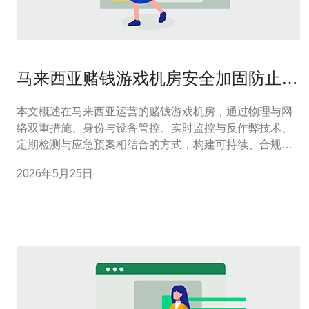
马来西亚赌钱游戏机房安全加固防止作
弊与攻击的最佳实践
本文概述在马来西亚运营的赌钱游戏机房，通过物理与网
络双重措施、身份与设备管控、实时监控与反作弊技术、
定期检测与应急预案相结合的方式，构建可持续、合规且
抗攻击的安全体系，降低作弊风险并提升运维与审计透明
2026年5月25日
度。 哪个环节最容易被攻击与作弊者利用？ 在机房实务
中，最薄弱的环节通常是外部接口与人员操作：包括网络
边界、管理控制台、USB与维修通道等。要重