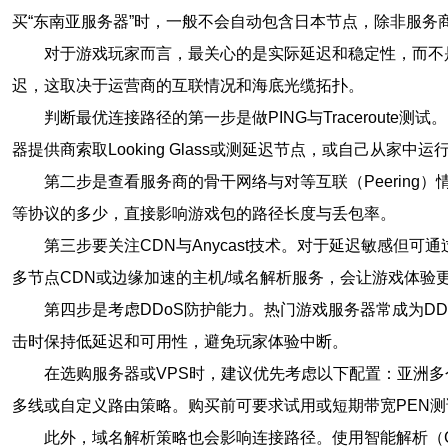
买“东南亚服务器”时，一般不会自动包含日本节点，除非服务
对于游戏玩家而言，最关心的是实际延迟和稳定性，而不
迟，这取决于运营商的互联情况和海底光缆拓扑。
判断最优连接路径的第一步是做PING与Traceroute测
器提供商索取Looking Glass或测延迟节点，或自己从家中运行pi
第二步是查看服务商的骨干网络与对等互联（Peering）
等协议的多少，直接影响游戏包的路径长度与丢包率。
第三步要关注CDN与Anycast技术。对于延迟敏感但
多节点CDN或边缘加速的主机/域名解析服务，会让游戏体验
第四步是考虑DDoS防护能力。热门游戏服务器常成为D
击时保持低延迟和可用性，避免玩家体验中断。
在选购服务器或VPS时，建议优先考虑以下配置：亚洲多个
多线或自定义路由策略。购买前可要求试用或短期带宽PEN测
此外，域名解析策略也会影响连接路径。使用智能解析（Ge