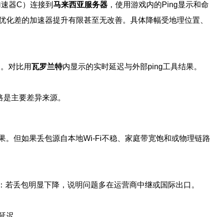
速器C）连接到
马来西亚服务器
，使用游戏内的Ping显示和命
ms；对线路优化差的加速器提升有限甚至无改善。具体降幅受地理位置、
导。对比用
瓦罗兰特
内显示的实时延迟与外部ping工具结果。
干线路是主要差异来源。
。但如果丢包源自本地Wi-Fi不稳、家庭带宽饱和或物理链路
比：若丢包明显下降，说明问题多在运营商中继或国际出口。
延迟。