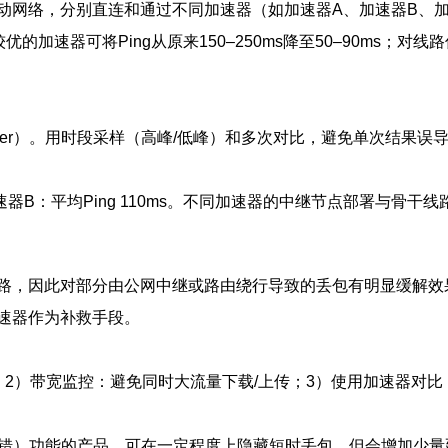
动网络，分别直连和通过不同加速器（如加速器A、加速器B、加
洲节点较优的加速器可将Ping从原来150–250ms降至50–90
（jitter）。用时段采样（高峰/低峰）和多次对比，避免单次结果误
s；加速器B：平均Ping 110ms。不同加速器的中继节点部署与骨
，因此对部分由公网中继或路由绕行导致的丢包有明显缓解效果
速器作为补救手段。
；2）带宽监控：避免同时大流量下载/上传；3）使用加速器对
纠错）功能的产品，可在一定程度上隐藏短时丢包，但会增加少量