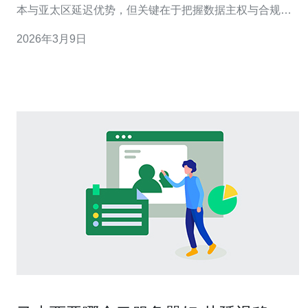
本与亚太区延迟优势，但关键在于把握数据主权与合规边
界，切勿只看价格。 2. 精华：对于中大型企业来说，合规
2026年3月9日
不是一次性任务，而是持续的治理体系——从合同、技术
到运维都要写进流程并留证据。 3. 精华：审计成功的秘诀
在于“可验证的链路”：日志