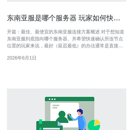
东南亚服是哪个服务器 玩家如何快速
确认所连节点位置
开篇：最佳、最便宜的东南亚服连接方案概述 对于想知道
东南亚服到底指向哪个服务器、并希望快速确认所连节点
位置的玩家来说，最好（延迟最低）的办法通常是直接连
接地理上最近且与运营商直连性好的实体机房（例如新加
2026年6月1日
坡、雅加达、曼谷等），而最便宜的常见方案是使用本地
ISP默认路由或免费检测工具配合游戏内选择服务器。本文
将从原理、工具、实操步骤和优化建议全方位