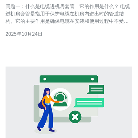
问题一：什么是电缆进机房套管，它的作用是什么？ 电缆
进机房套管是指用于保护电缆在机房内进出时的管道结
构。它的主要作用是确保电缆在安装和使用过程中不受外
界环境的影响，防止水、灰尘、油污等杂质进入机房。此
2025年10月24日
外，套管还可以提供一定的机械保护，避免电缆受到物理
损伤。在马来西亚，考虑到气候和环境因素，设计合适的
电缆进机房套管显得尤为重要。 问题二：马