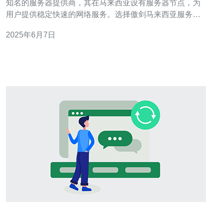
知名的服务器提供商，其在马来西亚设有服务器节点，为
用户提供稳定快速的网络服务。选择傲剑马来西亚服务器
有以下几个优势： 1. 速度快 傲剑马来西亚服务器采用先进
2025年6月7日
的硬件设备和优化的网络架构，保证用户在访问网站或进
行数据传输时能够获得快速稳定的网络连接。无论是网站
加载速度还是文件下载