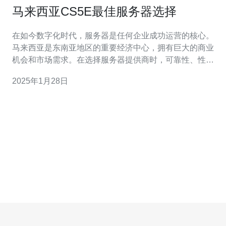
马来西亚CS5E最佳服务器选择
在如今数字化时代，服务器是任何企业成功运营的核心。
马来西亚是东南亚地区的重要经济中心，拥有巨大的商业
机会和市场需求。在选择服务器提供商时，可靠性、性能
和安全性是关键因素。本文将介绍马来西亚CS5E最佳服务
2025年1月28日
器选择，并分析其优势。 CS5E服务器是目前市场上最先
进的服务器之一。它具有强大的处理能力、高速数据传输
和可靠的性能。这些服务器基于最新