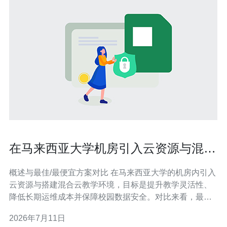
在马来西亚大学机房引入云资源与混合
云教学环境的实践指南
概述与最佳/最便宜方案对比 在马来西亚大学的机房内引入
云资源与搭建混合云教学环境，目标是提升教学灵活性、
降低长期运维成本并保障校园数据安全。对比来看，最佳
方案通常是以中高端本地服务器（如支持虚拟化的双路
2026年7月11日
CPU、NVMe存储）为私有侧，再对接主流公有云（按需