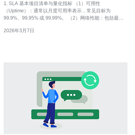
1. SLA 基本项目清单与量化指标 （1）可用性
（Uptime）：通常以月度可用率表示，常见目标为
99.9%、99.95% 或 99.99%。 （2）网络性能：包括最大
允许丢包率、平均延迟（ms）和抖动（jitter）。 （3）带
2026年3月7日
宽与吞吐：承诺的带宽上行/下行及峰值处理能力（如
1Gbps 保证）。 （4）故障恢复时间（MTTR）：首次响
应