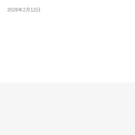
亚服务器则主要分布在新加坡、马来西亚、泰国等地，虽
2026年2月12日
然网络稳定性也不错，但在某些区域的网络速度和延迟可
能不及东亚服务器。整体而言，东亚服务器在性能和服务
质量上更具优势。 2. 如何评估东