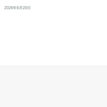
验。 为什么要选择东南亚服务器来避免高Ping? 网络延迟
2026年6月20日
受地理距离、运营商路由和中转节点影响。若你离东南亚
数据中心（如新加坡）更近，连接该节点通常比连接欧美
节点延迟更低。选择合适的服务器能显著