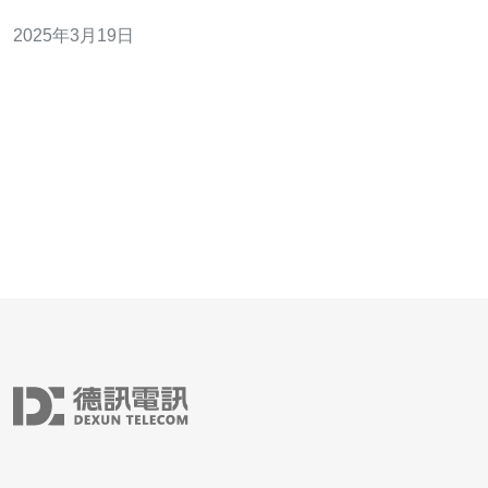
商，为用户提供各种选择。本文将重点介绍马来西亚服务
2025年3月19日
器的CPU，以帮助用户选择最佳性能和可靠性。 在选择马
来西亚服务