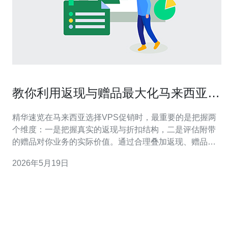
教你利用返现与赠品最大化马来西亚
VPS促销价值
精华速览在马来西亚选择VPS促销时，最重要的是把握两
个维度：一是把握真实的返现与折扣结构，二是评估附带
的赠品对你业务的实际价值。通过合理叠加返现、赠品和
长期合约优惠，可以显著降低服务器与主机成本，同时提
2026年5月19日
升抗攻击能力和网站性能。本文从促销识别、赠品评估、
技术匹配到实际操作步骤逐一展开，并明确指出在马来西
亚市场中，可靠的供应商能让这些策略落地并带来