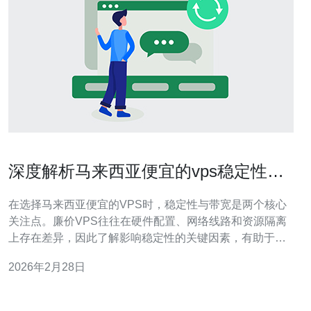
深度解析马来西亚便宜的vps稳定性与
带宽表现
在选择马来西亚便宜的VPS时，稳定性与带宽是两个核心
关注点。廉价VPS往往在硬件配置、网络线路和资源隔离
上存在差异，因此了解影响稳定性的关键因素，有助于在
有限预算内做出最优选择。 首先来看带宽表现。带宽不仅
2026年2月28日
指购买的端口速率（如100Mbps、1Gbps），还包括带宽
计费方式（按流量或按带宽峰值）、链路类型（独立带宽
或共享带宽）、以及运营商的上游主