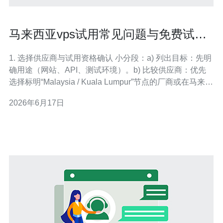
马来西亚vps试用常见问题与免费试用
期优化策略
1. 选择供应商与试用资格确认 小分段：a) 列出目标：先明
确用途（网站、API、测试环境）。b) 比较供应商：优先
选择标明“Malaysia / Kuala Lumpur”节点的厂商或在马来西
亚有机房的本地供应商。c) 查看试用政策：在官网Billing
2026年6月17日
或Promotions页面确认是否提供免费试用或入门额度
（credit）、试用天数、是否需