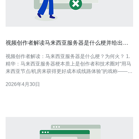
视频创作者解读马来西亚服务器是什么梗并给出体
验建议
视频创作者解读：马来西亚服务器是什么梗？为何火？ 1.
精华：马来西亚服务器梗本质上是创作者和技术圈对“用马
来西亚节点/机房来获得更好成本或线路体验”的戏称——既
有好处也有雷区。 2. 精华：对视频创作者来说，选择海外
2026年4月30日
节点不是炫技而是策略：延迟、带宽、性价比、CDN 覆盖
与合规风险都必须算清楚。 3. 精华：本文从实战出发，给
出可验证的体验建