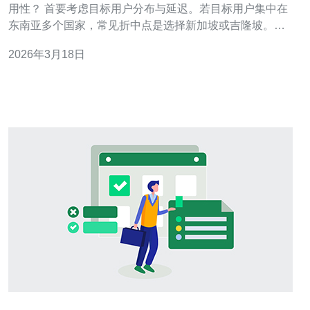
用性？ 首要考虑目标用户分布与延迟。若目标用户集中在
东南亚多个国家，常见折中点是选择新加坡或吉隆坡。新
加坡数据中心提供更好的网络互联和更高的可靠性，但价
2026年3月18日
格通常偏高；吉隆坡或雅加达的机房带宽成本更低，可用
性略逊于新加坡，但对预算敏感的项目更有吸引力。 问题
二：不同国家的带宽与托管费用差异大吗？如