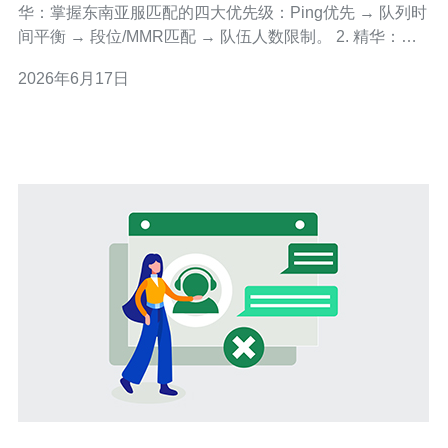
华：掌握东南亚服匹配的四大优先级：Ping优先 → 队列时
间平衡 → 段位/MMR匹配 → 队伍人数限制。 2. 精华：出
现跨区或高延迟问题时，先排查最近数据中心、本地网络
2026年6月17日
与游戏内服务器选择，避免盲用VPN带来账号风险。 3. 精
华：实战优化清单：选择最近数据中心、有线网络、关闭
占用带宽